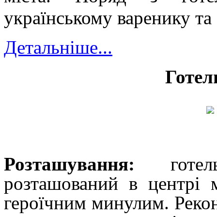
українському варенику та
Детальніше...
Готел
Розташування:
готель
розташований в центрі м
героїчним минулим. Рекон