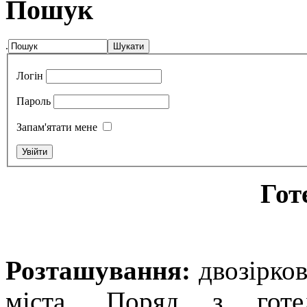
Пошук
.
Логін
Пароль
Запам'ятати мене
Гот
Розташування:
д
возірко
міста
. Поряд з готел