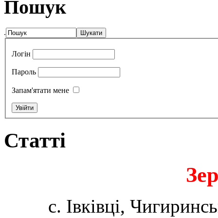
Пошук
.
Логін
Пароль
Запам'ятати мене
Статті
Зе
с. Івківці, Чигиринс