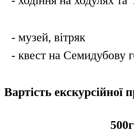
- ходіння на ходулях
та
-
музей, вітряк
- квест на Семидубову 
Вартість екскурсійної п
500г