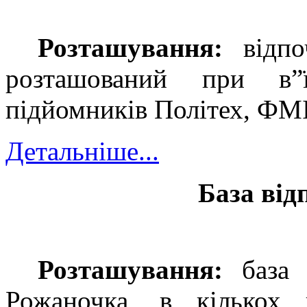
Розташування:
в
ідп
розташований при в”
підйомників Політех, ФМІ
Детальніше...
База ві
Розташування:
б
аза
Рожаночка, в кількох