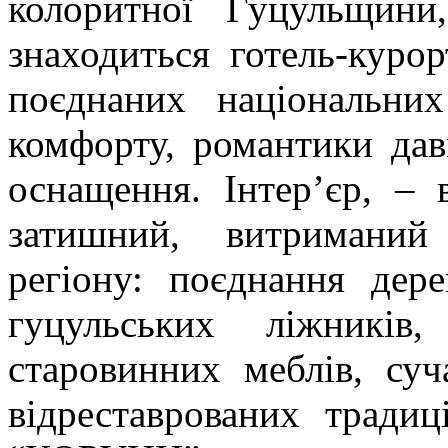
колоритної Гуцульщини
знаходиться готель-куро
поєднаних національни
комфорту, романтики дав
оснащення. Інтер’єр, –
затишний, витриманий
регіону: поєднання дер
гуцульських ліжникі
старовинних меблів, суч
відреставрованих тради