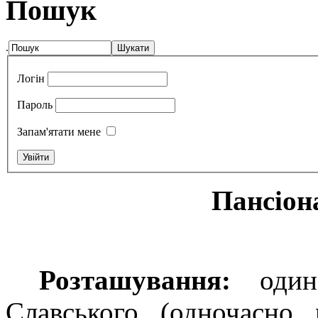
Пошук
.
Логін
Пароль
Запам'ятати мене
П
ансіон
Розташування:
один 
Славського (одночасно