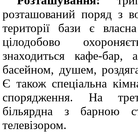
Розташування:
т
ри
розташований поряд з в
території бази є власна
цілодобово охороняєть
знаходиться кафе-бар,
басейном, душем, роздяг
Є також спеціальна кімн
спорядження. На трет
більярдна з барною с
телевізором.