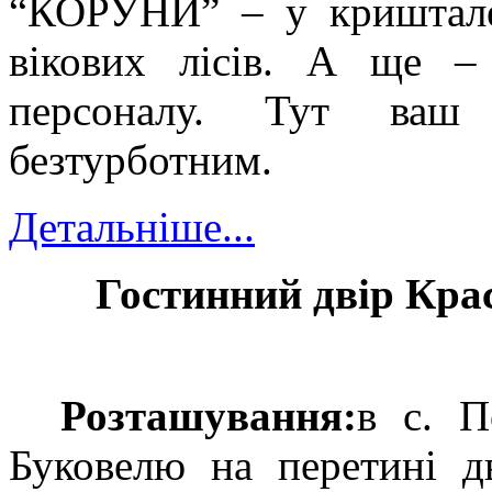
“КОРУНИ” – у кришталев
вікових лісів. А ще –
персоналу. Тут ваш 
безтурботним.
Детальніше...
Гостинний двір К
ра
Розташ
ування:
в с. П
Буковелю на перетині д