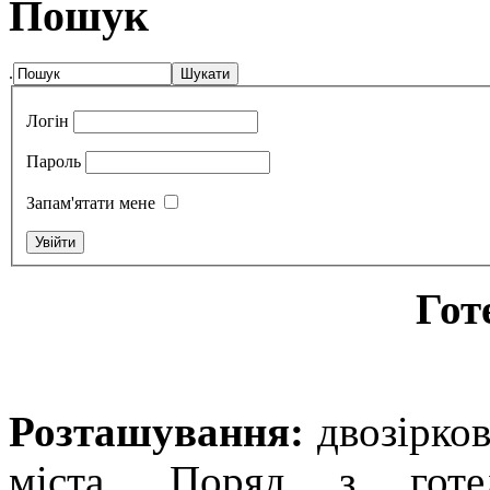
Пошук
.
Логін
Пароль
Запам'ятати мене
Гот
Розташування:
д
возірко
міста
. Поряд з готел