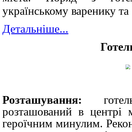
українському варенику та
Детальніше...
Готел
Розташування:
готель
розташований в центрі м
героїчним минулим. Рекон